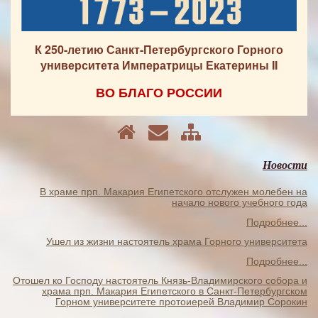
К 250-летию Санкт-Петербургского Горного
университета Императрицы Екатерины II
ВО БЛАГО РОССИИ
Новости
В храме прп. Макария Египетского отслужен молебен на
начало нового учебного года
Подробнее...
Ушел из жизни настоятель храма Горного университета
Подробнее...
Отошел ко Господу настоятель Князь-Владимирского собора и
храма прп. Макария Египетского в Санкт-Петербургском
Горном университете протоиерей Владимир Сорокин