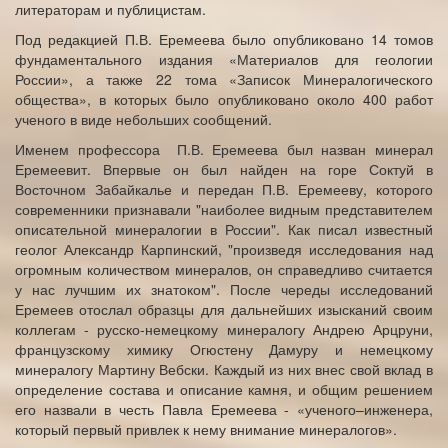
литераторам и публицистам.
Под редакцией П.В. Еремеева было опубликовано 14 томов
фундаментального издания «Материалов для геологии
России», а также 22 тома «Записок Минералогического
общества», в которых было опубликовано около 400 работ
ученого в виде небольших сообщений.
Именем профессора П.В. Еремеева был назван минерал
Еремеевит. Впервые он был найден на горе Соктуй в
Восточном Забайкалье и передан П.В. Еремееву, которого
современники признавали "наиболее видным представителем
описательной минералогии в России". Как писал известный
геолог Александр Карпинский, "произведя исследования над
огромным количеством минералов, он справедливо считается
у нас лучшим их знатоком". После череды исследований
Еремеев отослал образцы для дальнейших изысканий своим
коллегам - русско-немецкому минералогу Андрею Арцруни,
французскому химику Огюстену Дамуру и немецкому
минералогу Мартину Вебски. Каждый из них внес свой вклад в
определение состава и описание камня, и общим решением
его назвали в честь Павла Еремеева - «ученого–инженера,
который первый привлек к нему внимание минералогов».