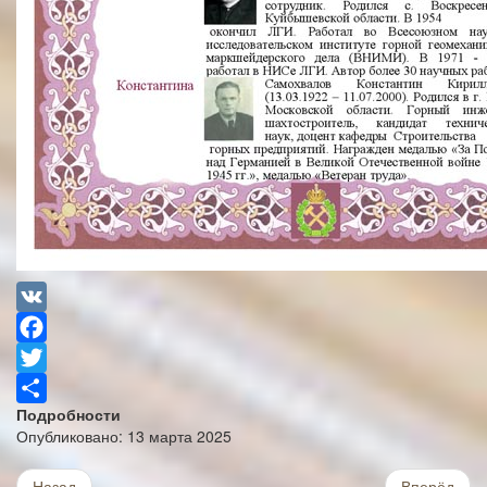
VK
Facebook
Twitter
Подробности
Share
Опубликовано: 13 марта 2025
Назад
Вперёд