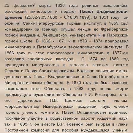
25 февраля/9 марта 1830 года родился выдающийся
российский минералог и педагог
Павел Владимирович
Еремеев
(25.02/9.03.1830 – 6/18.01.1899). В 1851 году он
окончил Санкт-Петербургский Горный институт, в 1859 был
командирован за границу; слушал лекции во Фрейбергской
горной академии, Лейпцигском университете и в Парижской
горной школе. В 1862 - 1871 и в 1873 - 1874 преподавал
минералогию в Петербургском технологическом институте. В
1866 году он стал профессором минералогии, в 1877-ом
возглавил профильную кафедру. С 1874 по 1880 год
преподавал минералогию и геологию великим князьям
Сергею и Павлу Александровичам. Большое значение имела
деятельность Павла Владимировича в Санкт-Петербургском
Минералогическом обществе. В 1870 году он был назначен
секретарем этого Общества, в 1892 году, после смерти
предыдущего руководителя Общества Н.И. Кокшарова, стал
его директором. П.В. Еремеев состоял членом-
корреспондентом Императорской академии наук, членом
горного ученого комитета. Павел Владимирович принимал
посильное участие в общественной работе Академии наук:
так, в 1895 г. он вместе В.Р. Розеном был выбран в члены
Постоянной комиссии для пособия нуждающимся ученым,