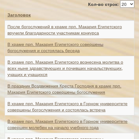
Кол-во строк:
Заголовок
После богослужений в храме прп. Макария Египетского
вручили благодарности участникам конкурса
В храме прп. Макария Египетского совершены
богослужения и состоялась беседа
В храме прп. Макария Египетского вознесена молитва о
всех ныне здравствующих и почивших начальствующих,
учащих и учащихся
В праздник Воздвижения Креста Господня в храме прп.
Макария Египетского совершены богослужения
В храме прп. Макария Египетского в Горном университете
совершены богослужения и состоялась встреча
В храме прп. Макария Египетского в Горном университете
совершен молебен на начало учебного года
В храме прп. Макария Египетского совершены