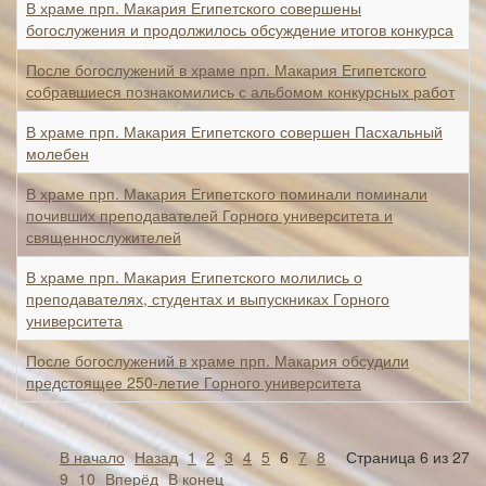
В храме прп. Макария Египетского совершены
богослужения и продолжилось обсуждение итогов конкурса
После богослужений в храме прп. Макария Египетского
собравшиеся познакомились с альбомом конкурсных работ
В храме прп. Макария Египетского совершен Пасхальный
молебен
В храме прп. Макария Египетского поминали поминали
почивших преподавателей Горного университета и
священнослужителей
В храме прп. Макария Египетского молились о
преподавателях, студентах и выпускниках Горного
университета
После богослужений в храме прп. Макария обсудили
предстоящее 250-летие Горного университета
В начало
Назад
1
2
3
4
5
6
7
8
Страница 6 из 27
9
10
Вперёд
В конец