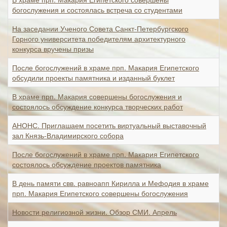
богослужения и состоялась встреча со студентами
На заседании Ученого Совета Санкт-Петербургского
Горного университета победителям архитектурного
конкурса вручены призы
После богослужений в храме прп. Макария Египетского
обсудили проекты памятника и изданный буклет
В храме прп. Макария совершены богослужения и
состоялось обсуждение конкурса творческих работ
АНОНС. Приглашаем посетить виртуальный выставочный
зал Князь-Владимирского собора
После богослужений в храме прп. Макария Египетского
состоялось обсуждение проектов памятника
В день памяти свв. равноапп Кирилла и Мефодия в храме
прп. Макария Египетского совершены богослужения
Новости религиозной жизни. Обзор СМИ. Апрель