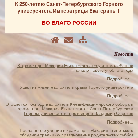
К 250-летию Санкт-Петербургского Горного
университета Императрицы Екатерины II
ВО БЛАГО РОССИИ
Новости
В храме прп. Макария Египетского отслужен молебен на
начало нового учебного года
Подробнее...
Ушел из жизни настоятель храма Горного университета
Подробнее...
Отошел ко Господу настоятель Князь-Владимирского собора и
храма прп. Макария Египетского в Санкт-Петербургском
Горном университете протоиерей Владимир Сорокин
Подробнее...
После богослужений в храме прп. Макария Египетского
обсудили традицию празднования родительских суббот