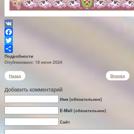
VK
Facebook
Twitter
Подробности
Share
Опубликовано: 18 июня 2024
Назад
Вперёд
Добавить комментарий
Имя (обязательное)
E-Mail (обязательное)
Сайт