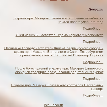
Новости
В храме прп. Макария Египетского отслужен молебен на
начало нового учебного года
Подробнее...
Ушел из жизни настоятель храма Горного университета
Подробнее...
Отошел ко Господу настоятель Князь-Владимирского собора и
храма прп. Макария Египетского в Санкт-Петербургском
Горном университете протоиерей Владимир Сорокин
Подробнее...
После богослужений в храме прп. Макария Египетского
обсудили традицию празднования родительских суббот
Подробнее...
В храме прп. Макария Египетского состоялся Пасхальный
концерт
Подробнее...
Все новости