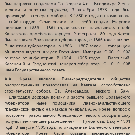
был награжден орденами Св. Георгия 4 ст., Владимира 3 ст. с
мечами и золотым оружием, 3 декабря 1878 года был
произведён в генерал-майоры. В 1880-е годы он командовал
лейб-гвардии Семеновским и лейб-гвардии Егерским
полками, в 1889 – 1891 годах являлся начальником штаба
Кавказского армейского корпуса. 2 февраля 1891года Фрезе
был назначен Эриванским губернатором, с 1896 года являлся
Виленским губернаторои, в 1896 – 1897 годах - товарищем
Министра внутренних дел Российской Империи. С 06.12.1903
генерал от инфантерии. В 1904 – 1905 годах — Виленский,
Ковенский и Гродненский генерал-губернатор. С 19.12.1905
член Государственного совета.
А.А. Фрезе являлся Вице-председателем общества
распространения православия на Кавказе, способствовал
строительству собора Св. Александра Невского в Баку.
«Благодаря доброму почину и заботе бывшего Эриванского
губернатора, ныне помощника Главноначальствующего
гражданской частью на Кавказе генерала А. А. Фрезе, вопрос о
постройке православного Александро-Невского собора в Баку
получил величайшее разрешение» (Т. Гумбатова. Баку – 1901
год). В августе 1905 года по инициативе Виленского генерал-
губернатора Фрезе была созвана межведомственная